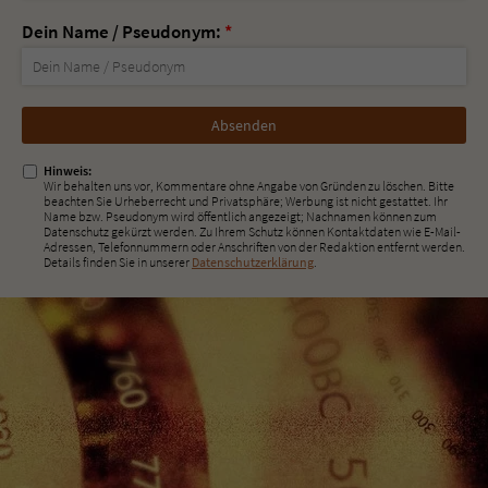
Dein Name / Pseudonym:
*
Nicht
ausfüllen!
Hinweis:
Wir behalten uns vor, Kommentare ohne Angabe von Gründen zu löschen. Bitte
beachten Sie Urheberrecht und Privatsphäre; Werbung ist nicht gestattet. Ihr
Name bzw. Pseudonym wird öffentlich angezeigt; Nachnamen können zum
Datenschutz gekürzt werden. Zu Ihrem Schutz können Kontaktdaten wie E-Mail-
Adressen, Telefonnummern oder Anschriften von der Redaktion entfernt werden.
Details finden Sie in unserer
Datenschutzerklärung
.