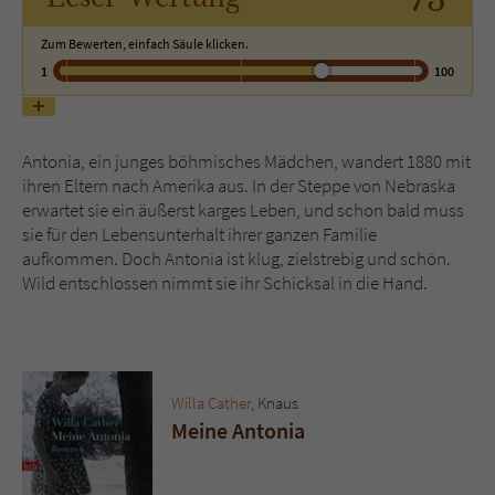
Zum Bewerten, einfach Säule klicken.
Name
tx_pwcomments_ahash
1
100
Anbieter
Literatur-Couch Medien GmbH & Co. KG
Laufzeit
1 Jahr
Antonia, ein junges böhmisches Mädchen, wandert 1880 mit
ihren Eltern nach Amerika aus. In der Steppe von Nebraska
Zweck
Cookie für Kommentare einzelner Buchtitel
erwartet sie ein äußerst karges Leben, und schon bald muss
sie für den Lebensunterhalt ihrer ganzen Familie
aufkommen. Doch Antonia ist klug, zielstrebig und schön.
Name
fe_typo_user
Wild entschlossen nimmt sie ihr Schicksal in die Hand.
Anbieter
Literatur-Couch Medien GmbH & Co. KG
Laufzeit
Session
Willa Cather
, Knaus
Meine Antonia
Dieses Cookie gewährleistet die
Kommunikation der Webseite mit dem
Zweck
Benutzer. Es wird benötigt um z. B. den