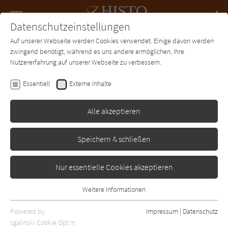
Navigation
Datenschutzeinstellungen
Couch
wechse
Auf unserer Webseite werden Cookies verwendet. Einige davon werden
Forum
Charts
Newsletter
SUCHE
zwingend benötigt, während es uns andere ermöglichen, Ihre
Nutzererfahrung auf unserer Webseite zu verbessern.
Willa Cather
Essentiell
Externe Inhalte
Meine Antonia
Alle akzeptieren
Knaus
Erschienen: Januar 1948
Bibliogr. Angaben
1
Speichern & schließen
Nur essentielle Cookies akzeptieren
Weitere Informationen
Essentiell
Essentielle Cookies werden für grundlegende Funktionen der
Powered by
Impressum
|
Datenschutz
Webseite benötigt. Dadurch ist gewährleistet, dass die Webseite
sgalinski Cookie Opt In