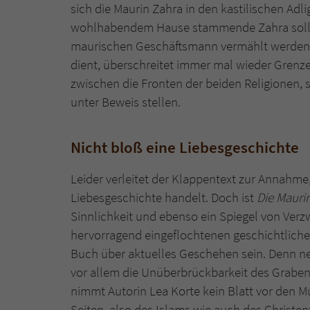
sich die Maurin Zahra in den kastilischen Adli
wohlhabendem Hause stammende Zahra soll 
maurischen Geschäftsmann vermählt werden. D
dient, überschreitet immer mal wieder Grenze
zwischen die Fronten der beiden Religionen,
unter Beweis stellen.
Nicht bloß eine Liebesgeschichte
Leider verleitet der Klappentext zur Annahme
Liebesgeschichte handelt. Doch ist
Die Mauri
Sinnlichkeit und ebenso ein Spiegel von Ver
hervorragend eingeflochtenen geschichtlich
Buch über aktuelles Geschehen sein. Denn neb
vor allem die Unüberbrückbarkeit des Grabens
nimmt Autorin Lea Korte kein Blatt vor den M
Seiten, also des Islams wie auch des Christe