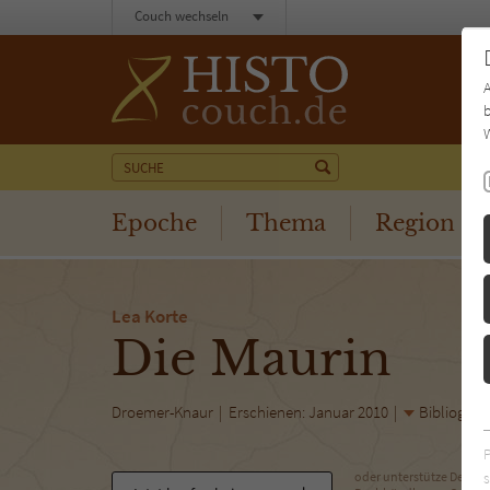
Couch wechseln
b
W
Epoche
Thema
Region
Lea Korte
Die Maurin
Droemer-Knaur
Erschienen: Januar 2010
Bibliogr. 
s
oder unterstütze Deinen