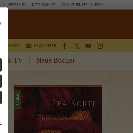
IMPRESSUM
DATENSCHUTZ
COOKIE-EINSTELLUNGEN
d
FACEBOOK
TWITTER
YOUTUBE
INSTAGRAM
CHARTS
NEWSLETTER
no & TV
Neue Bücher
z