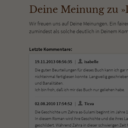
Deine Meinung zu »
Wir freuen uns auf Deine Meinungen. Ein faire
zumindest als solche deutlich in Deinem Ko
Letzte Kommentare:
19.11.2013 08:56:35
isabelle
Die guten Beurteilungen für dieses Buch kann ich gar n
nichteinmal fertiglesen konnte. Langweilig geschrieben
und Banalitäten.
Ich bin froh, daß ich mir das Buch nur geliehen habe.
02.08.2010 17:54:52
Ticva
Die Geschichte um Zahra as-Sulami beginnt im Jahre 1478
In diesem Roman wird ihre Geschichte und die ihres
geschildert. Während Zahra in dieser schwierigen Zeit