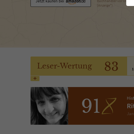
Jetzt kaufen bei
Buchhändler vor Ort
(Anzeige*)
83
Leser
-Wertung
1
His
91
Ri
Jan