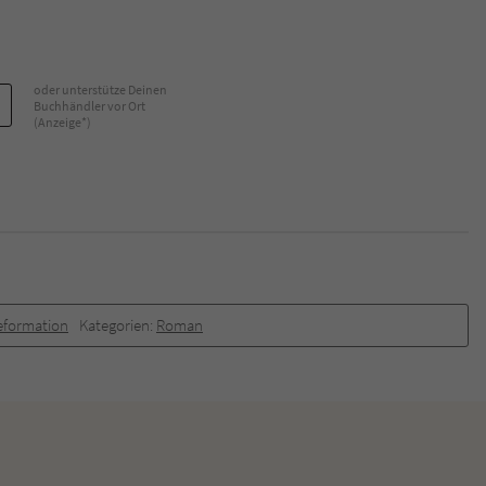
oder unterstütze Deinen
Buchhändler vor Ort
(Anzeige*)
Reformation
Kategorien:
Roman