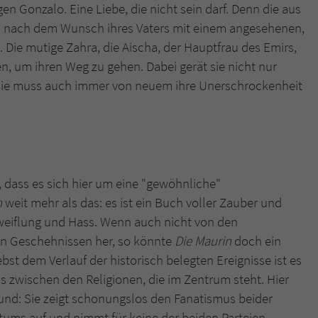
überprüfen.
gen Gonzalo. Eine Liebe, die nicht sein darf. Denn die aus
nach dem Wunsch ihres Vaters mit einem angesehenen,
ie mutige Zahra, die Aischa, der Hauptfrau des Emirs,
n, um ihren Weg zu gehen. Dabei gerät sie nicht nur
 sie muss auch immer von neuem ihre Unerschrockenheit
, dass es sich hier um eine "gewöhnliche"
n
weit mehr als das: es ist ein Buch voller Zauber und
zweiflung und Hass. Wenn auch nicht von den
en Geschehnissen her, so könnte
Die Maurin
doch ein
st dem Verlauf der historisch belegten Ereignisse ist es
 zwischen den Religionen, die im Zentrum steht. Hier
und: Sie zeigt schonungslos den Fanatismus beider
ntums auf und nimmt für keine der beiden Parteien