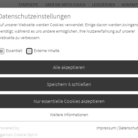
STARTSEITE
ÜBER DIE HISTO-COUCH
LESEZEICHEN
KONTAKT
Datenschutzeinstellungen
Auf unserer Webseite werden Cookies verwendet. Einige davon werden zwingen
enötigt, während es uns andere ermöglichen, Ihre Nutzererfahrung auf unserer
ebseite zu verbessern.
FORUM
Essentiell
Externe Inhalte
Buchtyp
Autor*in
Magazin
Ki
Alle akzeptieren
Speichern & schließen
Nur essentielle Cookies akzeptieren
Weitere Informationen
Angaben
9
Essentiell
Essentielle Cookies werden für grundlegende Funktionen der Webseite
Powered by
Impressum
|
Datenschut
benötigt. Dadurch ist gewährleistet, dass die Webseite einwandfrei
galinski Cookie Opt In