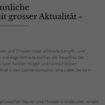
nnliche
Name
tx_pwcomments_ahash
t grosser Aktualität
Anbieter
Literatur-Couch Medien GmbH & Co. KG
Laufzeit
1 Jahr
Zweck
Cookie für Kommentare einzelner Buchtitel
ren und Christen toben erbitterte Kämpfe - und
e und enge Vertraute Aischas, der Hauptfrau des
Name
fe_typo_user
s Spiel dunkler Intrigen und rücksichtsloser
net in den Spanier Gonsalvo - eine Liebe, die sie in
Anbieter
Literatur-Couch Medien GmbH & Co. KG
Laufzeit
Session
Dieses Cookie gewährleistet die Kommunikation der
Webseite mit dem Benutzer. Es wird benötigt um z. B.
Zweck
pf zwischen Mauren und Christen in Andalusien verliebt
den Sicherheitscode des Kontaktformulars zu