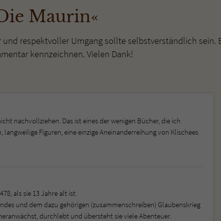
Die Maurin«
r und respektvoller Umgang sollte selbstverständlich sein. 
mmentar kennzeichnen. Vielen Dank!
icht nachvollziehen. Das ist eines der wenigen Bücher, die ich
, langweilige Figuren, eine einzige Aneinanderreihung von Klischees
, als sie 13 Jahre alt ist.
 Landes und dem dazu gehörigen (zusammenschreiben) Glaubenskrieg
 heranwächst, durchlebt und übersteht sie viele Abenteuer.