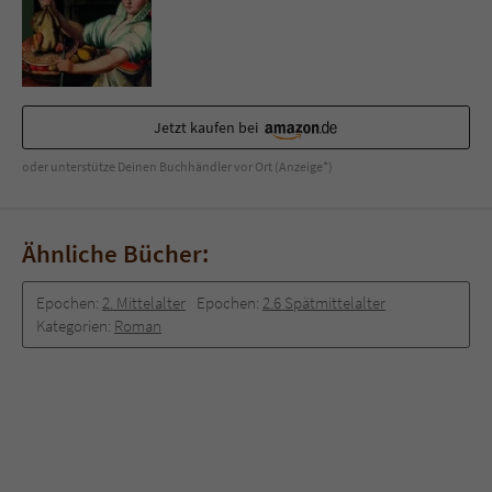
Sicherheitscode des Kontaktformulars zu
überprüfen.
Jetzt kaufen bei
oder unterstütze Deinen Buchhändler vor Ort (Anzeige*)
Ähnliche Bücher:
Epochen:
2. Mittelalter
Epochen:
2.6 Spätmittelalter
Kategorien:
Roman