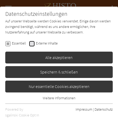
Navigation
Datenschutzeinstellungen
Couch
wechse
Auf unserer Webseite werden Cookies verwendet. Einige davon werden
Forum
Charts
Newsletter
SUCHE
zwingend benötigt, während es uns andere ermöglichen, Ihre
Nutzererfahrung auf unserer Webseite zu verbessern.
Ines Thorn
Essentiell
Externe Inhalte
Höllenknecht
Alle akzeptieren
Rowohlt
Erschienen: Januar 2009
Bibliogr. Angaben
3
Speichern & schließen
Nur essentielle Cookies akzeptieren
Weitere Informationen
Essentiell
Essentielle Cookies werden für grundlegende Funktionen der
Powered by
Impressum
|
Datenschutz
Webseite benötigt. Dadurch ist gewährleistet, dass die Webseite
sgalinski Cookie Opt In