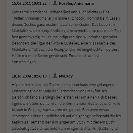
15.06.2011 10:01:22
Röseler, Annemarie
Wer gerne historische Romane liest und auch leichte (keine
Thriller)Kriminalromane (im Sinne Hitchcock), kommt beim Lesen
dieses Buches ganz bestimmt auf seine Kosten. Das Leben im
Mittelalter wird hintergründlich gut beschrieben, so das diese Zeit
fast genenwärtig ist. Die Hauptfiguren sind wunderbar gestaltet,
besonders die Figur der Witwe Gustelies, eine Miss Marple des
Mittelalters. Toll auch die Rezepte, die mit eingeflochten worden.
Hätte mir mehr Seiten gewünscht. Freue mich auf evtl
Fortsetzungen.
18.10.2009 18:56:13
MyLady
Höllenknecht von Ines Thorn ist eine durchaus eine gelungene
Fortsetzung in der Serie der Verbrechen von Frankfurt. Ich
persönlich fand allerdings den ersten Teil um einen Tick besser.
Irgendwie traten da nämlich die Kriminalisten Gustelies und Helle
besser in Geltung! Auch waren die ganzen Personen etwas
verwirrend aber das schiebe ich auf die geringe Seitenzahl die ich
täglich las. Jemand der sich länger am Stück mit diesem Buch
beschäftigt tut sich sicherlich um einiges leichter. Im Großen und