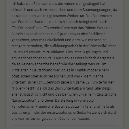
Ich habe den Eindruck, dass die Autorin sich gesteigert hat:
stilistisch und auch im inhaltlichen und dem Spannungsbogen, da
es sich bei den von mir gelesenen Werken um "die Verbrechen
von Frankfurt" handelt, die teils historisch belegt sind. Nach
"Teufelsmond" und "Totenreich" war nun das frühere Werk der
Autorin etwas absehbar, die Figuren etwas oberflächlicher
gezeichnet, aber mit Lokalkolorit und dem, wie mir scheint,
stetigem Bemühen, die Aufklärungsarbeit in der "criminalia" ohne
Frauen ad absurdum zu erklären. Dies ist teils gelungen und
amüsant beschrieben, teils auch etwas unrealisitisch dargestellt,
da es keiner Recherche bedaf, wie die Stellung der Frau im
Mittelalter in Deutschland war: ob es in Frankfurt oder einem
pfälzischen oder auch hessischen Dorf war - "dem Manne
untertan" sicherlich... Dennoch gebe ich gerne 82 Punkte für den
"Höllenknecht", da ich das Buch unterhaltsam fand, allerdings
eher stilistisch schlicht und das Bemühen um eine mittelalterliche
"Emanzipation" und deren Darstellung in Form solch
kämpferischer Frauen wie Gustelies, Jutta Hinterer und Hella als
positiv empfinde, der emanzipatorische Gedanke zieht sich durch
alle von mir bisher gelesenen Bücher der Autorin.