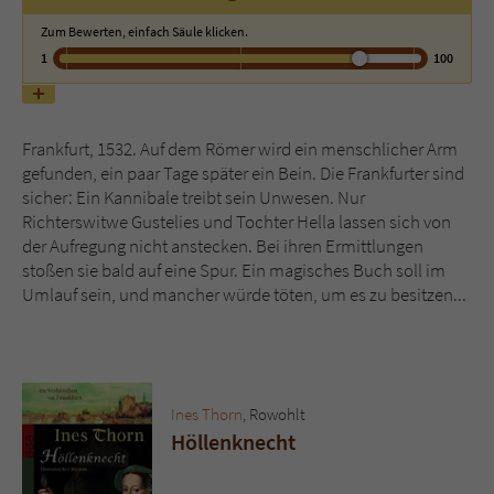
Zum Bewerten, einfach Säule klicken.
Name
tx_pwcomments_ahash
1
100
Anbieter
Literatur-Couch Medien GmbH & Co. KG
Frankfurt, 1532. Auf dem Römer wird ein menschlicher Arm
Laufzeit
1 Jahr
gefunden, ein paar Tage später ein Bein. Die Frankfurter sind
sicher: Ein Kannibale treibt sein Unwesen. Nur
Zweck
Cookie für Kommentare einzelner Buchtitel
Richterswitwe Gustelies und Tochter Hella lassen sich von
der Aufregung nicht anstecken. Bei ihren Ermittlungen
stoßen sie bald auf eine Spur. Ein magisches Buch soll im
Name
fe_typo_user
Umlauf sein, und mancher würde töten, um es zu besitzen...
Anbieter
Literatur-Couch Medien GmbH & Co. KG
Laufzeit
Session
Ines Thorn
, Rowohlt
Dieses Cookie gewährleistet die
Höllenknecht
Kommunikation der Webseite mit dem
Zweck
Benutzer. Es wird benötigt um z. B. den