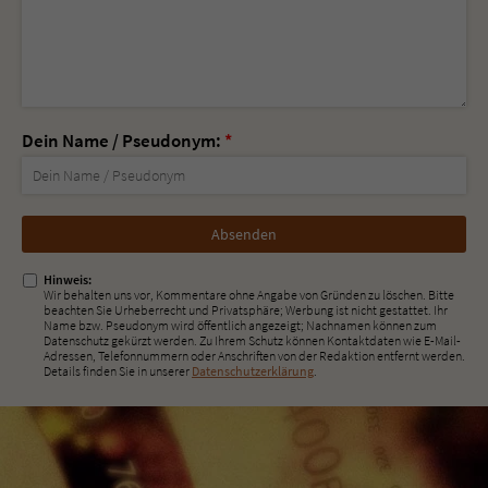
Dein Name / Pseudonym:
*
Nicht
ausfüllen!
Hinweis:
Wir behalten uns vor, Kommentare ohne Angabe von Gründen zu löschen. Bitte
beachten Sie Urheberrecht und Privatsphäre; Werbung ist nicht gestattet. Ihr
Name bzw. Pseudonym wird öffentlich angezeigt; Nachnamen können zum
Datenschutz gekürzt werden. Zu Ihrem Schutz können Kontaktdaten wie E-Mail-
Adressen, Telefonnummern oder Anschriften von der Redaktion entfernt werden.
Details finden Sie in unserer
Datenschutzerklärung
.