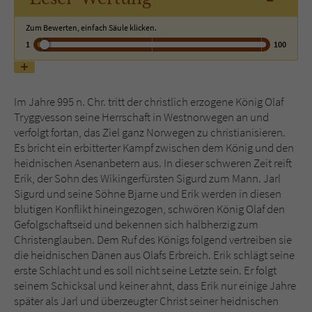
Zum Bewerten, einfach Säule klicken.
Name
tx_pwcomments_ahash
1
100
Anbieter
Literatur-Couch Medien GmbH & Co. KG
Laufzeit
1 Jahr
Im Jahre 995 n. Chr. tritt der christlich erzogene König Olaf
Tryggvesson seine Herrschaft in Westnorwegen an und
Zweck
Cookie für Kommentare einzelner Buchtitel
verfolgt fortan, das Ziel ganz Norwegen zu christianisieren.
Es bricht ein erbitterter Kampf zwischen dem König und den
heidnischen Asenanbetern aus. In dieser schweren Zeit reift
Name
fe_typo_user
Erik, der Sohn des Wikingerfürsten Sigurd zum Mann. Jarl
Sigurd und seine Söhne Bjarne und Erik werden in diesen
Anbieter
Literatur-Couch Medien GmbH & Co. KG
blutigen Konflikt hineingezogen, schwören König Olaf den
Gefolgschaftseid und bekennen sich halbherzig zum
Christenglauben. Dem Ruf des Königs folgend vertreiben sie
Laufzeit
Session
die heidnischen Dänen aus Olafs Erbreich. Erik schlägt seine
erste Schlacht und es soll nicht seine Letzte sein. Er folgt
Dieses Cookie gewährleistet die
seinem Schicksal und keiner ahnt, dass Erik nur einige Jahre
Kommunikation der Webseite mit dem
später als Jarl und überzeugter Christ seiner heidnischen
Zweck
Benutzer. Es wird benötigt um z. B. den