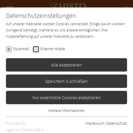
Navigation
Datenschutzeinstellungen
Couch
wechse
Auf unserer Webseite werden Cookies verwendet. Einige davon werden
Forum
Charts
Newsletter
SUCHE
zwingend benötigt, während es uns andere ermöglichen, Ihre
Nutzererfahrung auf unserer Webseite zu verbessern.
Rainer W. Grimm
Essentiell
Externe Inhalte
Die Saga von Erik
Sigurdsson I
Alle akzeptieren
-
Erschienen: Januar 2007
Bibliogr. Angaben
0
Speichern & schließen
Nur essentielle Cookies akzeptieren
Weitere Informationen
Essentiell
Essentielle Cookies werden für grundlegende Funktionen der
Powered by
Impressum
|
Datenschutz
Webseite benötigt. Dadurch ist gewährleistet, dass die Webseite
sgalinski Cookie Opt In