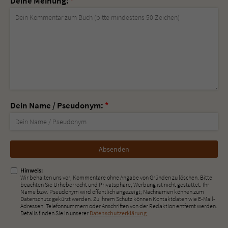
Deine Meinung:
*
Dein Name / Pseudonym:
*
Nicht
ausfüllen!
Hinweis:
Wir behalten uns vor, Kommentare ohne Angabe von Gründen zu löschen. Bitte
beachten Sie Urheberrecht und Privatsphäre; Werbung ist nicht gestattet. Ihr
Name bzw. Pseudonym wird öffentlich angezeigt; Nachnamen können zum
Datenschutz gekürzt werden. Zu Ihrem Schutz können Kontaktdaten wie E-Mail-
Adressen, Telefonnummern oder Anschriften von der Redaktion entfernt werden.
Details finden Sie in unserer
Datenschutzerklärung
.