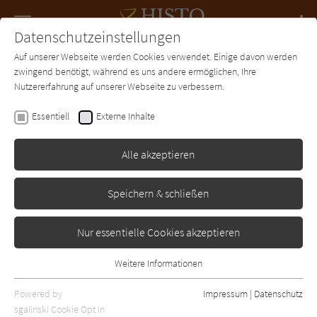
Navigation
Datenschutzeinstellungen
Couch
wechse
Auf unserer Webseite werden Cookies verwendet. Einige davon werden
Forum
Charts
Newsletter
SUCHE
zwingend benötigt, während es uns andere ermöglichen, Ihre
Nutzererfahrung auf unserer Webseite zu verbessern.
Stefanie Gercke
Essentiell
Externe Inhalte
Feuerwind
Alle akzeptieren
Heyne
Erschienen: Januar 2006
Bibliogr. Angaben
1
Speichern & schließen
Nur essentielle Cookies akzeptieren
Weitere Informationen
Essentiell
Essentielle Cookies werden für grundlegende Funktionen der
Powered by
Impressum
|
Datenschutz
Webseite benötigt. Dadurch ist gewährleistet, dass die Webseite
sgalinski Cookie Opt In