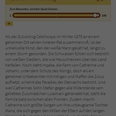
Zum Bewerten, einfach Säule klicken.
Name
tx_pwcomments_ahash
1
100
Anbieter
Literatur-Couch Medien GmbH & Co. KG
Laufzeit
1 Jahr
Als der Zulukönig Cetshwayo im Winter 1878 an einem
geheimen Ort seinen inneren Rat zusammenruft, ist der
unheilvolle Wind, den der weiße Mann gesät hat, längst zu
Zweck
Cookie für Kommentare einzelner Buchtitel
einem Sturm geworden. Die Schwarzen fühlen sich bedroht
von weißen Siedlern, die wie Heuschrecken über das Land
herfallen. Noch steht Inqaba, die Farm von Catherine und
Name
fe_typo_user
Johann, unter dem Schutz des Königs, doch als ein
geheimer Unbekannter mit Intrigen und Waffen die Zulus
Anbieter
Literatur-Couch Medien GmbH & Co. KG
aufhetzt, scheint das Paradies der Steinachs bedroht. Und
weil Catherines Sohn Stefan gegen alle Widerstände sein
Laufzeit
Session
geliebtes Zulumädchen Lulamani geheiratet hat, steht die
Familie bald zwischen allen Fronten. Zudem macht
Dieses Cookie gewährleistet die
Catherine sich größte Sorgen um ihre unbeugsame Tochter
Kommunikation der Webseite mit dem
Maria, die sich gegen den Willen der Eltern auf den langen
Zweck
Benutzer. Es wird benötigt um z. B. den