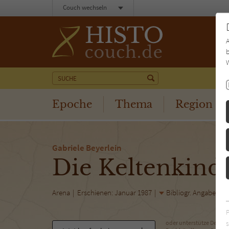
Couch wechseln
b
W
Epoche
Thema
Region
Gabriele Beyerlein
Die Keltenkind
Arena
Erschienen: Januar 1987
Bibliogr. Angaben
s
oder unterstütze Deinen