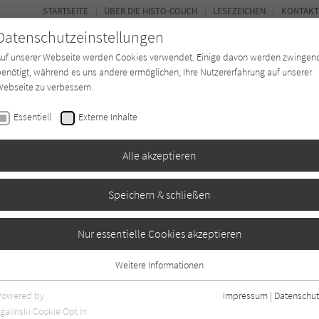
STARTSEITE
ÜBER DIE HISTO-COUCH
LESEZEICHEN
KONTAKT
Datenschutzeinstellungen
Auf unserer Webseite werden Cookies verwendet. Einige davon werden zwingen
enötigt, während es uns andere ermöglichen, Ihre Nutzererfahrung auf unserer
ebseite zu verbessern.
FORUM
Essentiell
Externe Inhalte
Buchtyp
Autor*in
Magazin
Ki
Alle akzeptieren
Speichern & schließen
er
Nur essentielle Cookies akzeptieren
Weitere Informationen
0
Essentiell
Essentielle Cookies werden für grundlegende Funktionen der Webseite
Powered by
Impressum
|
Datenschut
benötigt. Dadurch ist gewährleistet, dass die Webseite einwandfrei
galinski Cookie Opt In