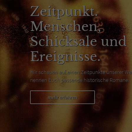
Zeitpunkt.
Menschen,
Schicksale und
Ereignisse.
Wir schauen auf einen Zeitpunkte unserer We
nennen Euch passende historische Romane.
mehr erfahren