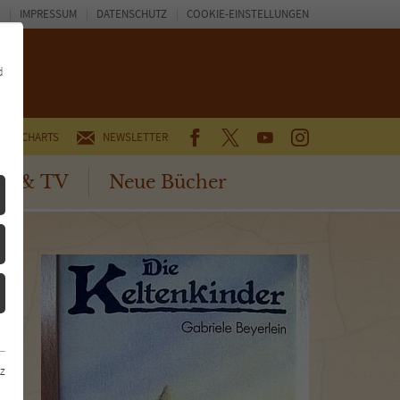
IMPRESSUM
DATENSCHUTZ
COOKIE-EINSTELLUNGEN
d
FACEBOOK
TWITTER
YOUTUBE
INSTAGRAM
CHARTS
NEWSLETTER
no & TV
Neue Bücher
z