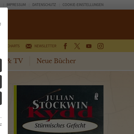
IMPRESSUM
DATENSCHUTZ
COOKIE-EINSTELLUNGEN
d
FACEBOOK
TWITTER
YOUTUBE
INSTAGRAM
CHARTS
NEWSLETTER
no & TV
Neue Bücher
z