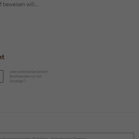
 beweisen will...
Name
tx_pwcomments_ahash
Anbieter
Literatur-Couch Medien GmbH & Co. KG
Laufzeit
1 Jahr
ht
Zweck
Cookie für Kommentare einzelner Buchtitel
oder unterstütze Deinen
Buchhändler vor Ort
Name
fe_typo_user
(Anzeige*)
Anbieter
Literatur-Couch Medien GmbH & Co. KG
Laufzeit
Session
Dieses Cookie gewährleistet die Kommunikation der
Webseite mit dem Benutzer. Es wird benötigt um z. B.
Zweck
den Sicherheitscode des Kontaktformulars zu
as Napoleonische Zeitalter
Kategorien:
Roman