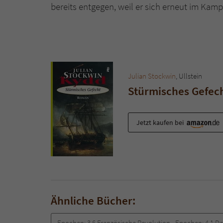
bereits entgegen, weil er sich erneut im Kampf
Julian Stockwin
, Ullstein
Stürmisches Gefec
Jetzt kaufen bei
Ähnliche Bücher:
Epochen:
3.6 Französische Revolution
Epochen:
4.1 D