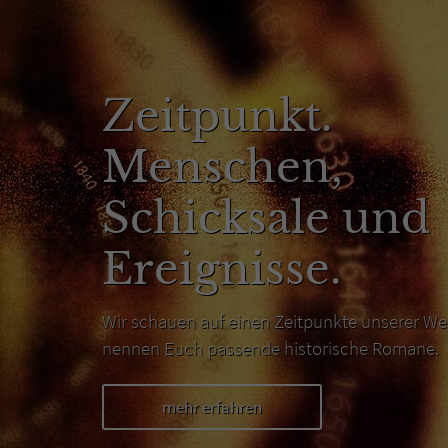
Zeitpunkt.
Menschen,
Schicksale und
Ereignisse.
Wir schauen auf einen Zeitpunkte unserer We
nennen Euch passende historische Romane.
mehr erfahren