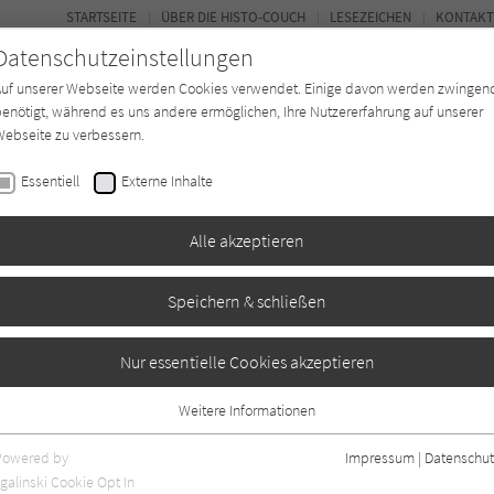
STARTSEITE
ÜBER DIE HISTO-COUCH
LESEZEICHEN
KONTAKT
Datenschutzeinstellungen
Auf unserer Webseite werden Cookies verwendet. Einige davon werden zwingen
enötigt, während es uns andere ermöglichen, Ihre Nutzererfahrung auf unserer
ebseite zu verbessern.
FORUM
Essentiell
Externe Inhalte
Buchtyp
Autor*in
Magazin
Ki
Alle akzeptieren
Speichern & schließen
fecht
Nur essentielle Cookies akzeptieren
Weitere Informationen
0
Essentiell
Essentielle Cookies werden für grundlegende Funktionen der Webseite
Powered by
Impressum
|
Datenschut
benötigt. Dadurch ist gewährleistet, dass die Webseite einwandfrei
galinski Cookie Opt In