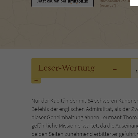
Jetzt kaufen bei
Buchhändler vor Ort
(Anzeige*)
-
Leser
-Wertung
1
Nur der Kapitän der mit 64 schweren Kanone
Befehls der englischen Admiralität, als der Z
dieser Geheimhaltung ahnen Leutnant Thomas
gefährliche Mission erwartet, da die Auseina
beiden Seiten zunehmend erbitterter geführt