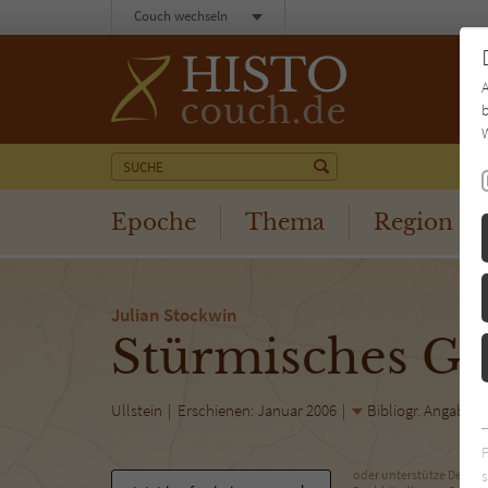
Couch wechseln
b
W
Epoche
Thema
Region
Julian Stockwin
Stürmisches Ge
Ullstein
Erschienen: Januar 2006
Bibliogr. Angaben
s
oder unterstütze Deinen