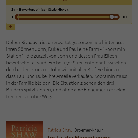
Zum Bewerten, einfach Säule klicken.
Name
tx_pwcomments_ahash
1
100
Anbieter
Literatur-Couch Medien GmbH & Co. KG
Dolour Rivadavia ist unerwartet gestorben. Sie hinterlässt
Laufzeit
1 Jahr
ihren Söhnen John, Duke und Paul eine Farm - "Kooramin
Station" - die zurzeit von John und dessen Frau Eileen
Zweck
Cookie für Kommentare einzelner Buchtitel
bewirtschaftet wird. Ein heftiger Streit entbrennt zwischen
den beiden Brüdern: John will mit aller Kraft verhindern,
dass Paul und Duke ihre Anteile verkaufen. Kooramin muss
Name
fe_typo_user
in der Familie bleiben! Die Situation zischen den drei
Brüdern spitzt sich zu, und ohne eine Einigung zu erzielen,
Anbieter
Literatur-Couch Medien GmbH & Co. KG
trennen sich ihre Wege.
Laufzeit
Session
Dieses Cookie gewährleistet die
Kommunikation der Webseite mit dem
Patricia Shaw
, Droemer-Knaur
Zweck
Benutzer. Es wird benötigt um z. B. den
Im Tal der Mangobäume