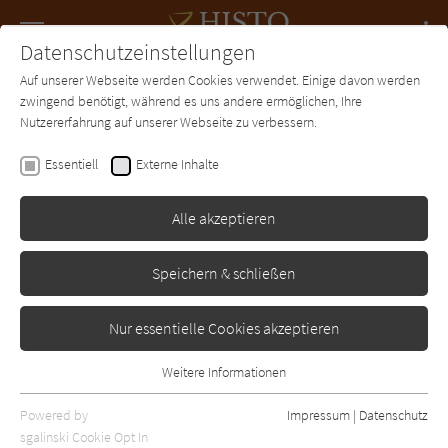
Navigation
Datenschutzeinstellungen
Couch
wechse
Auf unserer Webseite werden Cookies verwendet. Einige davon werden
Forum
Charts
Newsletter
SUCHE
zwingend benötigt, während es uns andere ermöglichen, Ihre
Nutzererfahrung auf unserer Webseite zu verbessern.
Patricia Shaw
Essentiell
Externe Inhalte
Im Tal der Mangobäume
Alle akzeptieren
Droemer-Knaur
Erschienen: Januar 2009
Bibliogr. Angaben
1
Speichern & schließen
Nur essentielle Cookies akzeptieren
Weitere Informationen
Essentiell
Essentielle Cookies werden für grundlegende Funktionen der
Powered by
Impressum
|
Datenschutz
Webseite benötigt. Dadurch ist gewährleistet, dass die Webseite
sgalinski Cookie Opt In