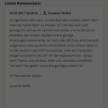
Letzte Kommentare:
05.05.2017 16:18:51
Susanne Stoffel
ob irgendwer wohl weiss, wo das Buch des Andreas Liebert"Mein
Vater der Kantor Bach" zu erhalten ist? Und das auch noch
günstig?Ich kann es mir nämlich nicht leisten, s für ca 96 Euro zu
erwerben, bei Amazon, da dafür meine geringe
Erwerbsgemindertenrente von noch unter 300 Euro, amtlicherseits
aufgestockt, nicht ausreicht.Und allüberall ist es nicht zu haben.Es
wurde neulich in der SWR Musikstunde, unter der Woche jden
Morgen zwischen 9 und 10h von der Moderatorin bzw. daraus
beim Thema rund um Bach, zitiert und wärmstens empfohlen.
Wer kann Tips geben, wo es also günstig zu haben ist?
Mit freundlichen Grüßen
Susanne Stoffel