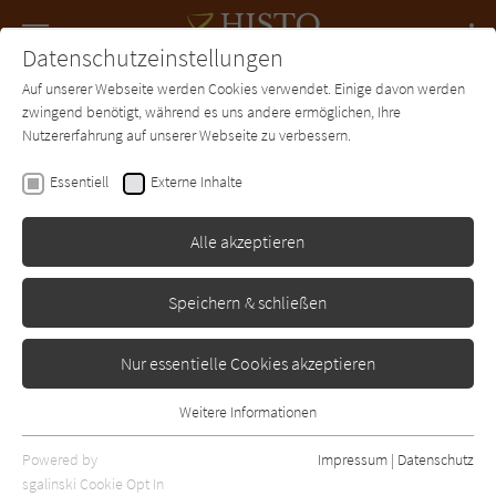
Navigation
Datenschutzeinstellungen
Couch
wechse
Auf unserer Webseite werden Cookies verwendet. Einige davon werden
Forum
Charts
Newsletter
SUCHE
zwingend benötigt, während es uns andere ermöglichen, Ihre
Nutzererfahrung auf unserer Webseite zu verbessern.
Andreas Liebert
Essentiell
Externe Inhalte
Mein Vater, der Kantor
Bach
Alle akzeptieren
Droemer-Knaur
Erschienen: Januar 1999
Bibliogr. Angaben
1
Speichern & schließen
Nur essentielle Cookies akzeptieren
Weitere Informationen
Essentiell
Essentielle Cookies werden für grundlegende Funktionen der
Powered by
Impressum
|
Datenschutz
Webseite benötigt. Dadurch ist gewährleistet, dass die Webseite
sgalinski Cookie Opt In