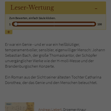
-
Leser
-Wertung
Name
tx_pwcomments_ahash
Zum Bewerten, einfach Säule klicken.
Anbieter
Literatur-Couch Medien GmbH & Co. KG
1
100
Laufzeit
1 Jahr
Er war ein Genie - und er war ein heißblütiger,
Zweck
Cookie für Kommentare einzelner Buchtitel
temperamentvoller, sensibler, eigenwilliger Mensch: Johann
Sebastian Bach, der große Thomaskantor, der Schöpfer
unvergänglicher Werke wie der H-moll-Messe und der
Name
fe_typo_user
Brandenburgischen Konzerte.
Anbieter
Literatur-Couch Medien GmbH & Co. KG
Ein Roman aus der Sicht seiner ältesten Tochter Catharina
Dorothea, der das Genie und den Menschen beleuchtet.
Laufzeit
Session
Dieses Cookie gewährleistet die
Kommunikation der Webseite mit dem
Zweck
Benutzer. Es wird benötigt um z. B. den
Andreas Liebert
, Droemer-Knaur