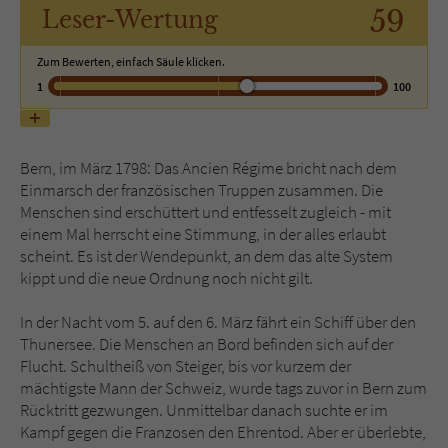
59
Leser
-Wertung
Name
tx_pwcomments_ahash
Zum Bewerten, einfach Säule klicken.
1
100
Anbieter
Literatur-Couch Medien GmbH & Co. KG
Laufzeit
1 Jahr
Bern, im März 1798: Das Ancien Régime bricht nach dem
Zweck
Cookie für Kommentare einzelner Buchtitel
Einmarsch der französischen Truppen zusammen. Die
Menschen sind erschüttert und entfesselt zugleich - mit
einem Mal herrscht eine Stimmung, in der alles erlaubt
Name
fe_typo_user
scheint. Es ist der Wendepunkt, an dem das alte System
kippt und die neue Ordnung noch nicht gilt.
Anbieter
Literatur-Couch Medien GmbH & Co. KG
In der Nacht vom 5. auf den 6. März fährt ein Schiff über den
Laufzeit
Session
Thunersee. Die Menschen an Bord befinden sich auf der
Flucht. Schultheiß von Steiger, bis vor kurzem der
mächtigste Mann der Schweiz, wurde tags zuvor in Bern zum
Dieses Cookie gewährleistet die
Rücktritt gezwungen. Unmittelbar danach suchte er im
Kommunikation der Webseite mit dem
Kampf gegen die Franzosen den Ehrentod. Aber er überlebte,
Zweck
Benutzer. Es wird benötigt um z. B. den