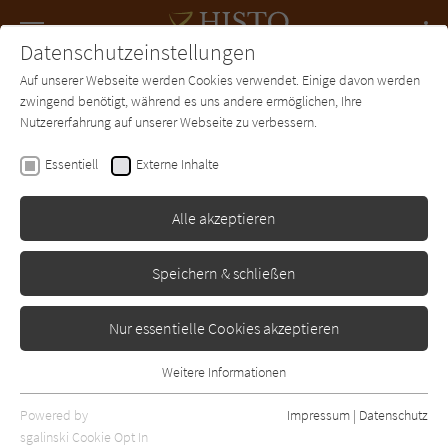
Navigation
Datenschutzeinstellungen
Couch
wechse
Auf unserer Webseite werden Cookies verwendet. Einige davon werden
Forum
Charts
Newsletter
SUCHE
zwingend benötigt, während es uns andere ermöglichen, Ihre
Nutzererfahrung auf unserer Webseite zu verbessern.
Lukas Hartmann
Essentiell
Externe Inhalte
Die letzte Nacht der alten
Zeit
Alle akzeptieren
Nagel & Kimche
Erschienen: Januar 2007
Bibliogr. Angaben
0
Speichern & schließen
Nur essentielle Cookies akzeptieren
Weitere Informationen
Essentiell
Essentielle Cookies werden für grundlegende Funktionen der
Powered by
Impressum
|
Datenschutz
Webseite benötigt. Dadurch ist gewährleistet, dass die Webseite
sgalinski Cookie Opt In