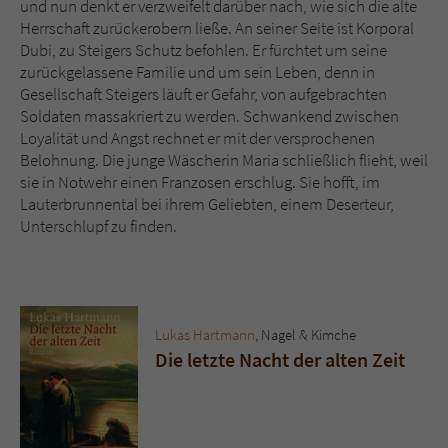
und nun denkt er verzweifelt darüber nach, wie sich die alte
Sicherheitscode des Kontaktformulars zu
Herrschaft zurückerobern ließe. An seiner Seite ist Korporal
überprüfen.
Dubi, zu Steigers Schutz befohlen. Er fürchtet um seine
zurückgelassene Familie und um sein Leben, denn in
Gesellschaft Steigers läuft er Gefahr, von aufgebrachten
Soldaten massakriert zu werden. Schwankend zwischen
Loyalität und Angst rechnet er mit der versprochenen
Belohnung. Die junge Wäscherin Maria schließlich flieht, weil
sie in Notwehr einen Franzosen erschlug. Sie hofft, im
Lauterbrunnental bei ihrem Geliebten, einem Deserteur,
Unterschlupf zu finden.
Lukas Hartmann
, Nagel & Kimche
Die letzte Nacht der alten Zeit