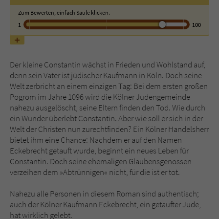
Zum Bewerten, einfach Säule klicken.
Name
tx_pwcomments_ahash
1
100
Anbieter
Literatur-Couch Medien GmbH & Co. KG
Der kleine Constantin wächst in Frieden und Wohlstand auf,
Laufzeit
1 Jahr
denn sein Vater ist jüdischer Kaufmann in Köln. Doch seine
Welt zerbricht an einem einzigen Tag: Bei dem ersten großen
Zweck
Cookie für Kommentare einzelner Buchtitel
Pogrom im Jahre 1096 wird die Kölner Judengemeinde
nahezu ausgelöscht, seine Eltern finden den Tod. Wie durch
ein Wunder überlebt Constantin. Aber wie soll er sich in der
Name
fe_typo_user
Welt der Christen nun zurechtfinden? Ein Kölner Handelsherr
bietet ihm eine Chance: Nachdem er auf den Namen
Anbieter
Literatur-Couch Medien GmbH & Co. KG
Eckebrecht getauft wurde, beginnt ein neues Leben für
Constantin. Doch seine ehemaligen Glaubensgenossen
Laufzeit
Session
verzeihen dem »Abtrünnigen« nicht, für die ist er tot.
Dieses Cookie gewährleistet die
Nahezu alle Personen in diesem Roman sind authentisch;
Kommunikation der Webseite mit dem
auch der Kölner Kaufmann Eckebrecht, ein getaufter Jude,
Zweck
Benutzer. Es wird benötigt um z. B. den
hat wirklich gelebt.