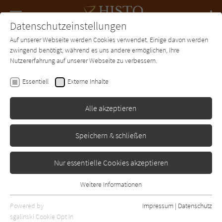
Navigation
Datenschutzeinstellungen
Couch
wechse
Auf unserer Webseite werden Cookies verwendet. Einige davon werden
Forum
Charts
Newsletter
SUCHE
zwingend benötigt, während es uns andere ermöglichen, Ihre
Nutzererfahrung auf unserer Webseite zu verbessern.
Karina Kulbach-Fricke
Essentiell
Externe Inhalte
Der Kaufmann von Köln
Alle akzeptieren
Emons
Erschienen: Januar 2002
Bibliogr. Angaben
1
Speichern & schließen
Nur essentielle Cookies akzeptieren
Weitere Informationen
Essentiell
Essentielle Cookies werden für grundlegende Funktionen der
Powered by
Impressum
|
Datenschutz
Webseite benötigt. Dadurch ist gewährleistet, dass die Webseite
sgalinski Cookie Opt In