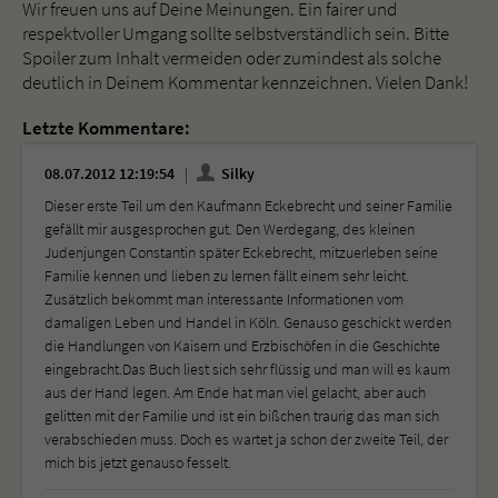
Wir freuen uns auf Deine Meinungen. Ein fairer und
respektvoller Umgang sollte selbstverständlich sein. Bitte
Spoiler zum Inhalt vermeiden oder zumindest als solche
deutlich in Deinem Kommentar kennzeichnen. Vielen Dank!
Letzte Kommentare:
08.07.2012 12:19:54
Silky
Dieser erste Teil um den Kaufmann Eckebrecht und seiner Familie
gefällt mir ausgesprochen gut. Den Werdegang, des kleinen
Judenjungen Constantin später Eckebrecht, mitzuerleben seine
Familie kennen und lieben zu lernen fällt einem sehr leicht.
Zusätzlich bekommt man interessante Informationen vom
damaligen Leben und Handel in Köln. Genauso geschickt werden
die Handlungen von Kaisern und Erzbischöfen in die Geschichte
eingebracht.Das Buch liest sich sehr flüssig und man will es kaum
aus der Hand legen. Am Ende hat man viel gelacht, aber auch
gelitten mit der Familie und ist ein bißchen traurig das man sich
verabschieden muss. Doch es wartet ja schon der zweite Teil, der
mich bis jetzt genauso fesselt.