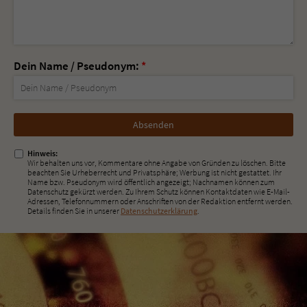
Dein Name / Pseudonym:
*
Nicht
ausfüllen!
Hinweis:
Wir behalten uns vor, Kommentare ohne Angabe von Gründen zu löschen. Bitte
beachten Sie Urheberrecht und Privatsphäre; Werbung ist nicht gestattet. Ihr
Name bzw. Pseudonym wird öffentlich angezeigt; Nachnamen können zum
Datenschutz gekürzt werden. Zu Ihrem Schutz können Kontaktdaten wie E-Mail-
Adressen, Telefonnummern oder Anschriften von der Redaktion entfernt werden.
Details finden Sie in unserer
Datenschutzerklärung
.