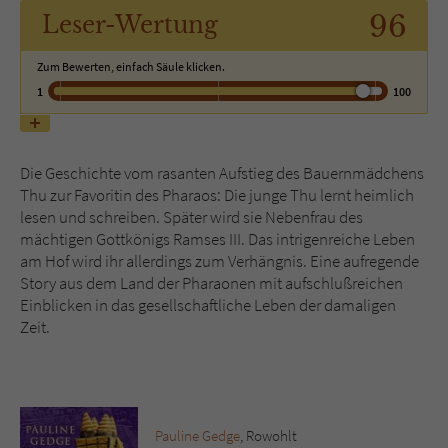
96
Leser
-Wertung
Name
tx_pwcomments_ahash
Zum Bewerten, einfach Säule klicken.
1
100
Anbieter
Literatur-Couch Medien GmbH & Co. KG
Laufzeit
1 Jahr
Die Geschichte vom rasanten Aufstieg des Bauernmädchens
Zweck
Cookie für Kommentare einzelner Buchtitel
Thu zur Favoritin des Pharaos: Die junge Thu lernt heimlich
lesen und schreiben. Später wird sie Nebenfrau des
mächtigen Gottkönigs Ramses III. Das intrigenreiche Leben
Name
fe_typo_user
am Hof wird ihr allerdings zum Verhängnis. Eine aufregende
Story aus dem Land der Pharaonen mit aufschlußreichen
Anbieter
Literatur-Couch Medien GmbH & Co. KG
Einblicken in das gesellschaftliche Leben der damaligen
Zeit.
Laufzeit
Session
Dieses Cookie gewährleistet die
Kommunikation der Webseite mit dem
Zweck
Benutzer. Es wird benötigt um z. B. den
Pauline Gedge
, Rowohlt