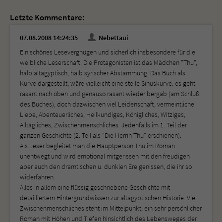
Letzte Kommentare:
07.08.2008 14:24:35
Nebettaui
Ein schönes Lesevergnügen und sicherlich insbesondere für die
weibliche Leserschaft. Die Protagonisten ist das Mädchen "Thu",
halb altägyptisch, halb syrischer Abstammung. Das Buch als
Kurve dargestellt, wäre vielleicht eine steile Sinuskurve: es geht
rasant nach oben und genauso rasant wieder bergab (am Schluß
des Buches), doch dazwischen viel Leidenschaft, vermeintliche
Liebe, Abenteuerliches, Heilkundiges, Königliches, Witziges,
Alltägliches, Zwischenmenschliches. Jedenfalls im 1. Teil der
ganzen Geschichte (2. Teil als "Die Herrin Thu" erschienen).
Als Leser begleitet man die Hauptperson Thu im Roman
unentwegt und wird emotional mitgerissen mit den freudigen
aber auch den dramtischen u. dunklen Ereigenissen, die ihr so
widerfahren.
Alles in allem eine flüssig geschriebene Geschichte mit
detailliertem Hintergrundwissen zur altägyptischen Historie. Viel
Zwischenmenschliches steht im Mittelpunkt, ein sehr persönlicher
Roman mit Höhen und Tiefen hinsichtlich des Lebensweges der