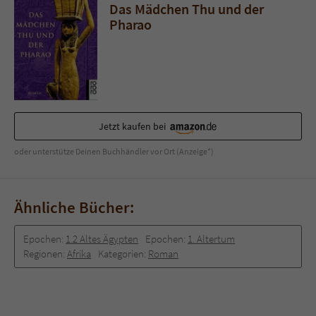
Sicherheitscode des Kontaktformulars zu
Das Mädchen Thu und der
überprüfen.
Pharao
Jetzt kaufen bei
oder unterstütze Deinen Buchhändler vor Ort (Anzeige*)
Ähnliche Bücher:
Epochen:
1.2 Altes Ägypten
Epochen:
1. Altertum
Regionen:
Afrika
Kategorien:
Roman