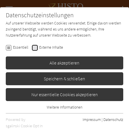
Navigation
Datenschutzeinstellungen
Couch
wechse
Auf unserer Webseite werden Cookies verwendet. Einige davon werden
Forum
Charts
Newsletter
SUCHE
zwingend benötigt, während es uns andere ermöglichen, Ihre
Nutzererfahrung auf unserer Webseite zu verbessern.
Renata Schumann
Essentiell
Externe Inhalte
Ein starkes Weib
Alle akzeptieren
-
Erschienen: Januar 1996
Bibliogr. Angaben
0
Speichern & schließen
Nur essentielle Cookies akzeptieren
Weitere Informationen
Essentiell
Essentielle Cookies werden für grundlegende Funktionen der
Powered by
Impressum
|
Datenschutz
Webseite benötigt. Dadurch ist gewährleistet, dass die Webseite
sgalinski Cookie Opt In