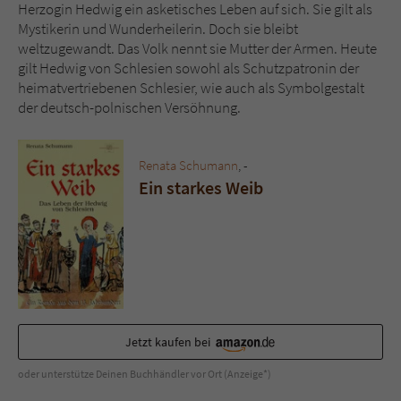
Sicherheitscode des Kontaktformulars zu
Herzogin Hedwig ein asketisches Leben auf sich. Sie gilt als
überprüfen.
Mystikerin und Wunderheilerin. Doch sie bleibt
weltzugewandt. Das Volk nennt sie Mutter der Armen. Heute
gilt Hedwig von Schlesien sowohl als Schutzpatronin der
heimatvertriebenen Schlesier, wie auch als Symbolgestalt
der deutsch-polnischen Versöhnung.
Renata Schumann
, -
Ein starkes Weib
Jetzt kaufen bei
oder unterstütze Deinen Buchhändler vor Ort (Anzeige*)