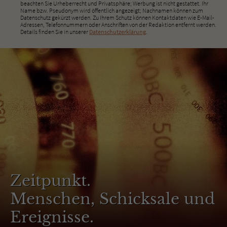
beachten Sie Urheberrecht und Privatsphäre; Werbung ist nicht gestattet. Ihr
Name bzw. Pseudonym wird öffentlich angezeigt; Nachnamen können zum
Datenschutz gekürzt werden. Zu Ihrem Schutz können Kontaktdaten wie E-Mail-
Adressen, Telefonnummern oder Anschriften von der Redaktion entfernt werden.
Details finden Sie in unserer
Datenschutzerklärung
.
Zeitpunkt.
Menschen, Schicksale und
Ereignisse.