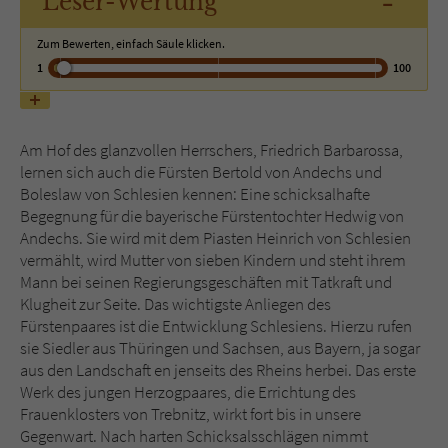
-
Leser
-Wertung
Zum Bewerten, einfach Säule klicken.
Name
tx_pwcomments_ahash
1
100
Anbieter
Literatur-Couch Medien GmbH & Co. KG
Laufzeit
1 Jahr
Am Hof des glanzvollen Herrschers, Friedrich Barbarossa,
lernen sich auch die Fürsten Bertold von Andechs und
Zweck
Cookie für Kommentare einzelner Buchtitel
Boleslaw von Schlesien kennen: Eine schicksalhafte
Begegnung für die bayerische Fürstentochter Hedwig von
Andechs. Sie wird mit dem Piasten Heinrich von Schlesien
Name
fe_typo_user
vermählt, wird Mutter von sieben Kindern und steht ihrem
Mann bei seinen Regierungsgeschäften mit Tatkraft und
Anbieter
Literatur-Couch Medien GmbH & Co. KG
Klugheit zur Seite. Das wichtigste Anliegen des
Fürstenpaares ist die Entwicklung Schlesiens. Hierzu rufen
Laufzeit
Session
sie Siedler aus Thüringen und Sachsen, aus Bayern, ja sogar
aus den Landschaft en jenseits des Rheins herbei. Das erste
Dieses Cookie gewährleistet die
Werk des jungen Herzogpaares, die Errichtung des
Kommunikation der Webseite mit dem
Frauenklosters von Trebnitz, wirkt fort bis in unsere
Zweck
Benutzer. Es wird benötigt um z. B. den
Gegenwart. Nach harten Schicksalsschlägen nimmt