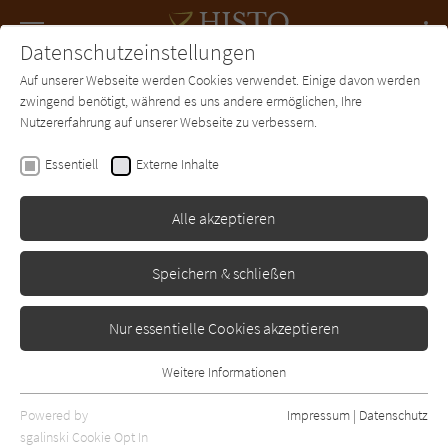
Navigation
Datenschutzeinstellungen
Couch
wechse
Auf unserer Webseite werden Cookies verwendet. Einige davon werden
Forum
Charts
Newsletter
SUCHE
zwingend benötigt, während es uns andere ermöglichen, Ihre
Nutzererfahrung auf unserer Webseite zu verbessern.
Histo-Couch.de
Essentiell
Externe Inhalte
Alle akzeptieren
Speichern & schließen
Nur essentielle Cookies akzeptieren
Weitere Informationen
Essentiell
Essentielle Cookies werden für grundlegende Funktionen der
Powered by
Impressum
|
Datenschutz
Webseite benötigt. Dadurch ist gewährleistet, dass die Webseite
sgalinski Cookie Opt In